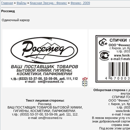
Главная
»
Файлы
»
Красная Звезда - Феникс
»
Феникс, 2009
Россмед
Одиночный каркор
Оборотная сторона
с 
внутр
СПИЧКИ ГОС
Текст лицевая стороны:
ООО "Феникс",
Россмед
г. Киров, ул. 
ВАШ ПОСТАВЩИК ТОВАРОВ БЫТОВОЙ ХИМИИ,
т./ф. (83
ГИГИЕНЫ, КОСМЕТИКИ, ПАРФЮМЕРИИ.
www.feni
т./ф.: (8332) 53-37-00, 53-59-09, доб. 111, 112.
e-mail: f-ma
e-mail: om@rossmed.ru
В левом верхнем углу ст
знак добровольной серти
справа знак
Под всем этим штрих