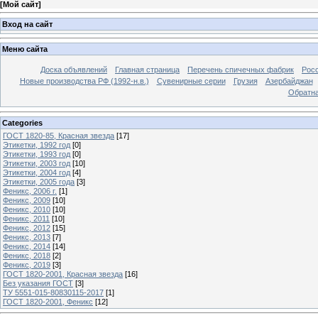
[
Мой сайт
]
Вход на сайт
Меню сайта
Доска объявлений
Главная страница
Перечень спичечных фабрик
Росс
Новые производства РФ (1992-н.в.)
Сувенирные серии
Грузия
Азербайджан
Обратна
Categories
ГОСТ 1820-85, Красная звезда
[17]
Этикетки, 1992 год
[0]
Этикетки, 1993 год
[0]
Этикетки, 2003 год
[10]
Этикетки, 2004 год
[4]
Этикетки, 2005 года
[3]
Феникс, 2006 г.
[1]
Феникс, 2009
[10]
Феникс, 2010
[10]
Феникс, 2011
[10]
Феникс, 2012
[15]
Феникс, 2013
[7]
Феникс, 2014
[14]
Феникс, 2018
[2]
Феникс, 2019
[3]
ГОСТ 1820-2001, Красная звезда
[16]
Без указания ГОСТ
[3]
ТУ 5551-015-80830115-2017
[1]
ГОСТ 1820-2001, Феникс
[12]