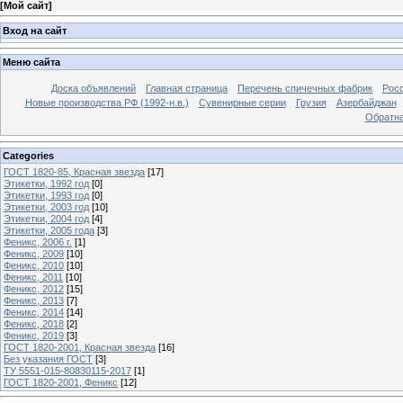
[
Мой сайт
]
Вход на сайт
Меню сайта
Доска объявлений
Главная страница
Перечень спичечных фабрик
Росс
Новые производства РФ (1992-н.в.)
Сувенирные серии
Грузия
Азербайджан
Обратна
Categories
ГОСТ 1820-85, Красная звезда
[17]
Этикетки, 1992 год
[0]
Этикетки, 1993 год
[0]
Этикетки, 2003 год
[10]
Этикетки, 2004 год
[4]
Этикетки, 2005 года
[3]
Феникс, 2006 г.
[1]
Феникс, 2009
[10]
Феникс, 2010
[10]
Феникс, 2011
[10]
Феникс, 2012
[15]
Феникс, 2013
[7]
Феникс, 2014
[14]
Феникс, 2018
[2]
Феникс, 2019
[3]
ГОСТ 1820-2001, Красная звезда
[16]
Без указания ГОСТ
[3]
ТУ 5551-015-80830115-2017
[1]
ГОСТ 1820-2001, Феникс
[12]