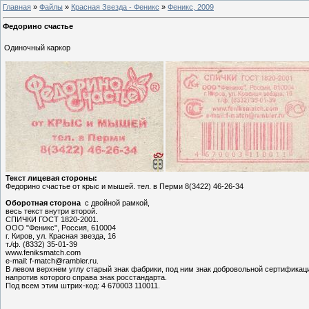
Главная
»
Файлы
»
Красная Звезда - Феникс
»
Феникс, 2009
Федорино счастье
Одиночный каркор
Текст лицевая стороны:
Федорино счастье от крыс и мышей. тел. в Перми 8(3422) 46-26-34
Оборотная сторона
с двойной рамкой,
весь текст внутри второй.
СПИЧКИ ГОСТ 1820-2001.
ООО "Феникс", Россия, 610004
г. Киров, ул. Красная звезда, 16
т./ф. (8332) 35-01-39
www.feniksmatch.com
e-mail: f-match@rambler.ru.
В левом верхнем углу старый знак фабрики, под ним знак добровольной сертификац
напротив которого справа знак росстандарта.
Под всем этим штрих-код: 4 670003 110011.