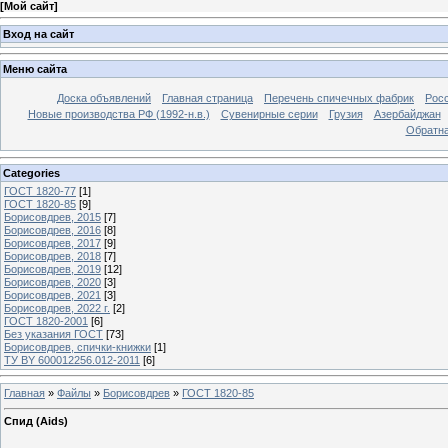
[
Мой сайт
]
Вход на сайт
Меню сайта
Доска объявлений
Главная страница
Перечень спичечных фабрик
Росс
Новые производства РФ (1992-н.в.)
Сувенирные серии
Грузия
Азербайджан
Обратна
Categories
ГОСТ 1820-77
[1]
ГОСТ 1820-85
[9]
Борисовдрев, 2015
[7]
Борисовдрев, 2016
[8]
Борисовдрев, 2017
[9]
Борисовдрев, 2018
[7]
Борисовдрев, 2019
[12]
Борисовдрев, 2020
[3]
Борисовдрев, 2021
[3]
Борисовдрев, 2022 г.
[2]
ГОСТ 1820-2001
[6]
Без указания ГОСТ
[73]
Борисовдрев, спички-книжки
[1]
ТУ BY 600012256.012-2011
[6]
Главная
»
Файлы
»
Борисовдрев
»
ГОСТ 1820-85
Спид (Aids)