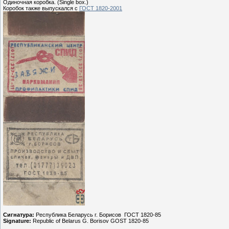
Одиночная коробка. (Single box.)
Коробок также выпускался с
ГОСТ 1820-2001
Сигнатура:
Республика Беларусь г. Борисов ГОСТ 1820-85
Signature:
Republic of Belarus G. Borisov GOST 1820-85