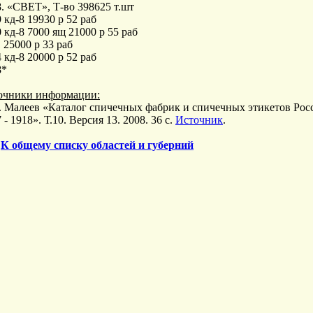
. «СВЕТ», Т-во 398625 т.шт
 кд-8 19930 р 52 раб
 кд-8 7000 ящ 21000 р 55 раб
 25000 р 33 раб
 кд-8 20000 р 52 раб
8*
очники информации:
А. Малеев «Каталог спичечных фабрик и спичечных этикетов Ро
 - 1918». Т.10. Версия 13. 2008. 36 с.
Источник
.
>
К общему списку областей и губерний