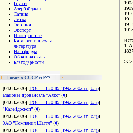
1908
Грузия
1909
Азербайджан
1910
Латвия
1911
Литва
1914
Эстония
191
Экспорт
Иностранные
Ист
Каталоги и прочая
1. 
литература
1837
Наш форум
Обратная связь
>>
Благодарности
Новое в СССР и РФ
[04.08.2026]
[
ГОСТ 1820-85 (1992-2002 гг., б/ц)
]
Майонез провансаль "Аякс"
(
0
)
[04.08.2026]
[
ГОСТ 1820-85 (1992-2002 гг., б/ц)
]
"Калейдоскоп"
(
0
)
[04.08.2026]
[
ГОСТ 1820-85 (1992-2002 гг., б/ц)
]
ЗАО "Компания Шаттл"
(
0
)
[04.08.2026]
[
ГОСТ 1820-85 (1992-2002 гг., б/ц)
]