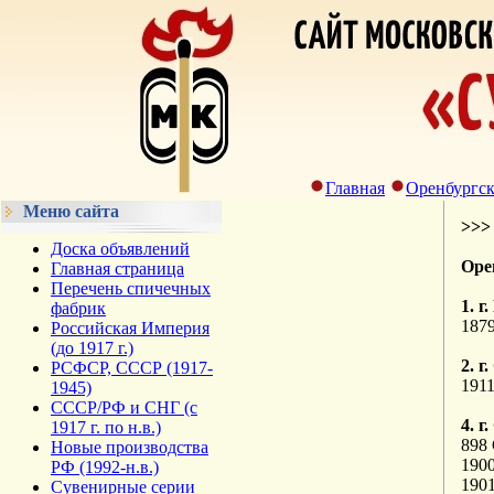
Главная
Оренбургск
Меню сайта
>>
Доска объявлений
Оре
Главная страница
Перечень спичечных
1. г
фабрик
187
Российская Империя
(до 1917 г.)
2. г
РСФСР, СССР (1917-
191
1945)
СССР/РФ и СНГ (с
4. г
1917 г. по н.в.)
898
Новые производства
190
РФ (1992-н.в.)
1901
Сувенирные серии