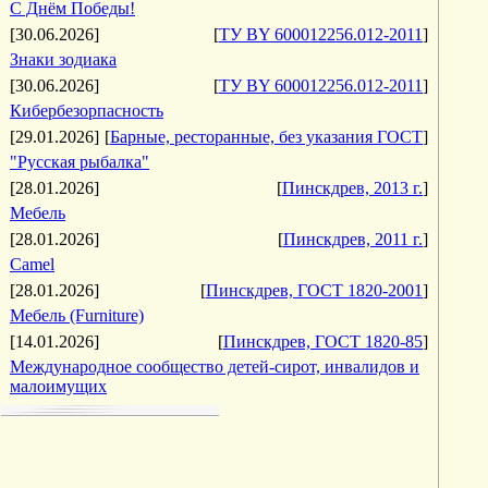
С Днём Победы!
[30.06.2026]
[
ТУ BY 600012256.012-2011
]
Знаки зодиака
[30.06.2026]
[
ТУ BY 600012256.012-2011
]
Кибербезорпасность
[29.01.2026]
[
Барные, ресторанные, без указания ГОСТ
]
"Русская рыбалка"
[28.01.2026]
[
Пинскдрев, 2013 г.
]
Мебель
[28.01.2026]
[
Пинскдрев, 2011 г.
]
Camel
[28.01.2026]
[
Пинскдрев, ГОСТ 1820-2001
]
Мебель (Furniture)
[14.01.2026]
[
Пинскдрев, ГОСТ 1820-85
]
Международное сообщество детей-сирот, инвалидов и
малоимущих