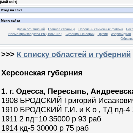
[
Мой сайт
]
Вход на сайт
Меню сайта
Доска объявлений
Главная страница
Перечень спичечных фабрик
Росс
Новые производства РФ (1992-н.в.)
Сувенирные серии
Грузия
Азербайджан
Обратна
>>>
К списку областей и губерний
Херсонская губерния
1. г. Одесса, Пересыпь, Андреевска
1908 БРОДСКИЙ Григорий Исаакович
1910 БРОДСКИЙ Г.И. и К о , ТД пд-4 
1911 2 пд=10 35000 р 93 раб
1914 кд-5 30000 р 75 раб