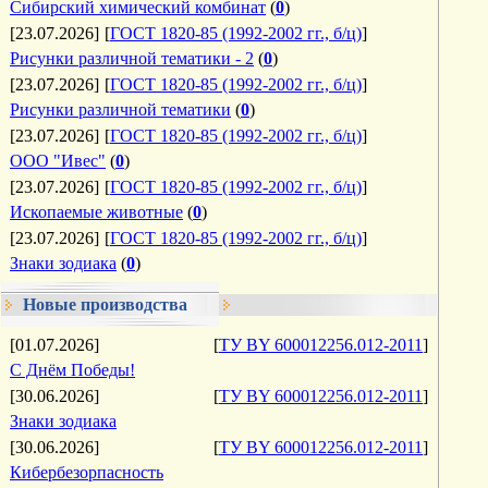
Сибирский химический комбинат
(
0
)
[23.07.2026]
[
ГОСТ 1820-85 (1992-2002 гг., б/ц)
]
Рисунки различной тематики - 2
(
0
)
[23.07.2026]
[
ГОСТ 1820-85 (1992-2002 гг., б/ц)
]
Рисунки различной тематики
(
0
)
[23.07.2026]
[
ГОСТ 1820-85 (1992-2002 гг., б/ц)
]
ООО "Ивес"
(
0
)
[23.07.2026]
[
ГОСТ 1820-85 (1992-2002 гг., б/ц)
]
Ископаемые животные
(
0
)
[23.07.2026]
[
ГОСТ 1820-85 (1992-2002 гг., б/ц)
]
Знаки зодиака
(
0
)
Новые производства
[01.07.2026]
[
ТУ BY 600012256.012-2011
]
С Днём Победы!
[30.06.2026]
[
ТУ BY 600012256.012-2011
]
Знаки зодиака
[30.06.2026]
[
ТУ BY 600012256.012-2011
]
Кибербезорпасность