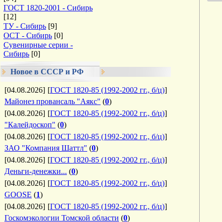
ГОСТ 1820-2001 - Сибирь
[12]
ТУ - Сибирь
[9]
ОСТ - Сибирь
[0]
Сувенирные серии -
Сибирь
[0]
Новое в СССР и РФ
[04.08.2026]
[
ГОСТ 1820-85 (1992-2002 гг., б/ц)
]
Майонез провансаль "Аякс"
(
0
)
[04.08.2026]
[
ГОСТ 1820-85 (1992-2002 гг., б/ц)
]
"Калейдоскоп"
(
0
)
[04.08.2026]
[
ГОСТ 1820-85 (1992-2002 гг., б/ц)
]
ЗАО "Компания Шаттл"
(
0
)
[04.08.2026]
[
ГОСТ 1820-85 (1992-2002 гг., б/ц)
]
Деньги-денежки...
(
0
)
[04.08.2026]
[
ГОСТ 1820-85 (1992-2002 гг., б/ц)
]
GOOSE
(
1
)
[04.08.2026]
[
ГОСТ 1820-85 (1992-2002 гг., б/ц)
]
Госкомэкологии Томской области
(
0
)