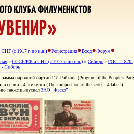
НГ (с 1917 г. по н.в.)
Регистрация
Вход
Форум
вная
»
СССР/РФ и СНГ (с 1917 г. по н.в.)
»
Сибирь
»
ГОСТ 1820-
 - Сибирь
рамма народной партии Г.И.Райкова (Program of the People's Party
ав серии - 4 этикетки (The composition of the series - 4 labels)
ию также выпускал
ЗАО "Фэско"