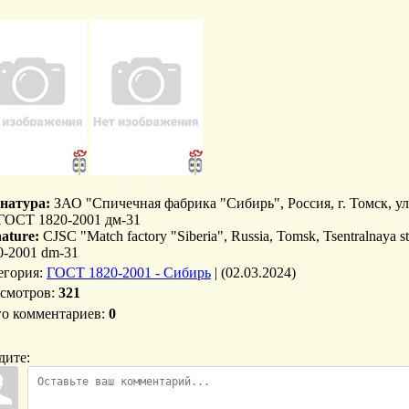
натура:
ЗАО "Спичечная фабрика "Сибирь", Россия, г. Томск, ул
 ГОСТ 1820-2001 дм-31
nature:
CJSC "Match factory "Siberia", Russia, Tomsk, Tsentralnaya s
0-2001 dm-31
егория
:
ГОСТ 1820-2001 - Сибирь
|
(02.03.2024)
смотров
:
321
го комментариев
:
0
дите: