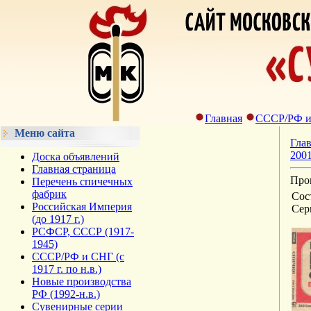
Главная
СССР/РФ и С
Меню сайта
Гла
2001
Доска объявлений
Главная страница
Прог
Перечень спичечных
фабрик
Сост
Российская Империя
Сер
(до 1917 г.)
РСФСР, СССР (1917-
1945)
СССР/РФ и СНГ (с
1917 г. по н.в.)
Новые производства
РФ (1992-н.в.)
Сувенирные серии