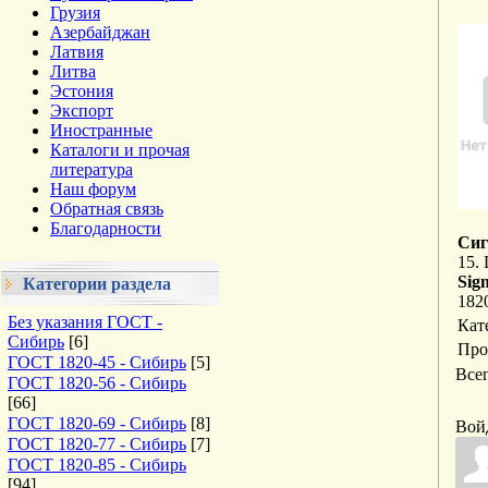
Грузия
Азербайджан
Латвия
Литва
Эстония
Экспорт
Иностранные
Каталоги и прочая
литература
Наш форум
Обратная связь
Благодарности
Сиг
15.
Sig
Категории раздела
182
Без указания ГОСТ -
Кат
Сибирь
[6]
Про
ГОСТ 1820-45 - Сибирь
[5]
Все
ГОСТ 1820-56 - Сибирь
[66]
ГОСТ 1820-69 - Сибирь
[8]
Вой
ГОСТ 1820-77 - Сибирь
[7]
ГОСТ 1820-85 - Сибирь
[94]