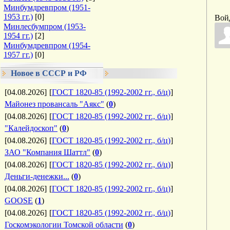
Минбумдревпром (1951-
1953 гг.)
[0]
Вой
Минлесбумпром (1953-
1954 гг.)
[2]
Минбумдревпром (1954-
1957 гг.)
[0]
Новое в СССР и РФ
[04.08.2026]
[
ГОСТ 1820-85 (1992-2002 гг., б/ц)
]
Майонез провансаль "Аякс"
(
0
)
[04.08.2026]
[
ГОСТ 1820-85 (1992-2002 гг., б/ц)
]
"Калейдоскоп"
(
0
)
[04.08.2026]
[
ГОСТ 1820-85 (1992-2002 гг., б/ц)
]
ЗАО "Компания Шаттл"
(
0
)
[04.08.2026]
[
ГОСТ 1820-85 (1992-2002 гг., б/ц)
]
Деньги-денежки...
(
0
)
[04.08.2026]
[
ГОСТ 1820-85 (1992-2002 гг., б/ц)
]
GOOSE
(
1
)
[04.08.2026]
[
ГОСТ 1820-85 (1992-2002 гг., б/ц)
]
Госкомэкологии Томской области
(
0
)