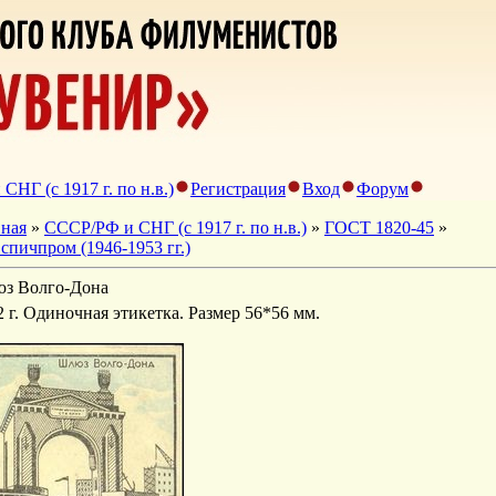
НГ (с 1917 г. по н.в.)
Регистрация
Вход
Форум
вная
»
СССР/РФ и СНГ (с 1917 г. по н.в.)
»
ГОСТ 1820-45
»
спичпром (1946-1953 гг.)
з Волго-Дона
2 г. Одиночная этикетка. Размер 56*56 мм.