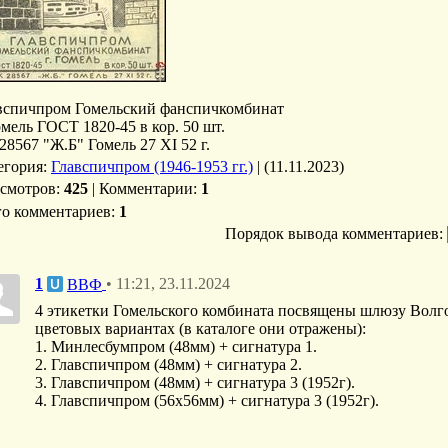
вспичпром Гомельский фанспичкомбинат
Гомель ГОСТ 1820-45 в кор. 50 шт.
28567 "Ж.Б" Гомель 27 XI 52 г.
егория
:
Главспичпром (1946-1953 гг.)
|
(11.11.2023)
смотров
:
425
|
Комментарии
:
1
го комментариев
:
1
Порядок вывода комментариев:
1
• 11:21, 23.11.2024
ВВФ
4 этикетки Гомельского комбината посвящены шлюзу Волг
цветовых вариантах (в каталоге они отражены):
1. Минлесбумпром (48мм) + сигнатура 1.
2. Главспичпром (48мм) + сигнатура 2.
3. Главспичпром (48мм) + сигнатура 3 (1952г).
4. Главспичпром (56х56мм) + сигнатура 3 (1952г).