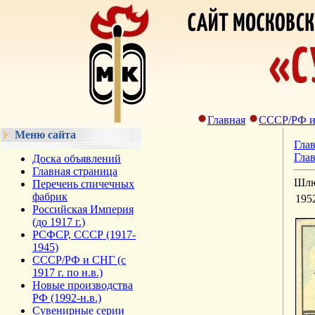
Главная
СССР/РФ и С
Меню сайта
Гла
Глав
Доска объявлений
Главная страница
Шлю
Перечень спичечных
фабрик
195
Российская Империя
(до 1917 г.)
РСФСР, СССР (1917-
1945)
СССР/РФ и СНГ (с
1917 г. по н.в.)
Новые производства
РФ (1992-н.в.)
Сувенирные серии