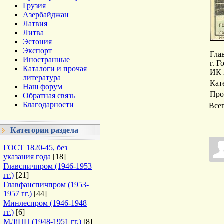
Грузия
Азербайджан
Латвия
Литва
Эстония
Экспорт
Гла
Иностранные
г. 
Каталоги и прочая
ИК 
литература
Кат
Наш форум
Про
Обратная связь
Благодарности
Все
Категории раздела
ГОСТ 1820-45, без
указания года
[18]
Главспичпром (1946-1953
гг.)
[21]
Главфанспичпром (1953-
1957 гг.)
[44]
Минлеспром (1946-1948
гг.)
[6]
МЛiПП (1948-1951 гг.)
[8]