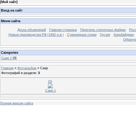
[
Мой сайт
]
Вход на сайт
Меню сайта
Доска объявлений
Главная страница
Перечень спичечных фабрик
Росс
Новые производства РФ (1992-н.в.)
Сувенирные серии
Грузия
Азербайджан
Обратна
Categories
Саар 1
[3]
Главная
»
Фотоальбом
»
Саар
Фотографий в разделе
:
3
03
Саар 1
Полная версия сайта