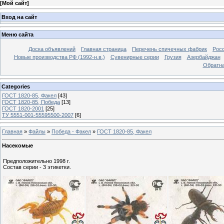
[
Мой сайт
]
Вход на сайт
Меню сайта
Доска объявлений
Главная страница
Перечень спичечных фабрик
Росс
Новые производства РФ (1992-н.в.)
Сувенирные серии
Грузия
Азербайджан
Обратна
Categories
ГОСТ 1820-85, Факел
[43]
ГОСТ 1820-85, Победа
[13]
ГОСТ 1820-2001
[25]
ТУ 5551-001-55595500-2007
[6]
Главная
»
Файлы
»
Победа - Факел
»
ГОСТ 1820-85, Факел
Насекомые
Предположительно 1998 г.
Состав серии - 3 этикетки.