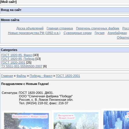
[
Мой сайт
]
Вход на сайт
Меню сайта
Доска объявлений
Главная страница
Перечень спичечных фабрик
Росс
Новые производства РФ (1992-н.в.)
Сувенирные серии
Грузия
Азербайджан
Обратна
Categories
ГОСТ 1820-85, Факел
[43]
ГОСТ 1820-85, Победа
[13]
ГОСТ 1820-2001
[25]
ТУ 5551-001-55595500-2007
[6]
Главная
»
Файлы
»
Победа - Факел
»
ГОСТ 1820-2001
Поздравляем с Новым Годом!
Сигнатура: ГОСТ 1820-2001. ДМ31.
ООО "Спичечная фабрика "Победа"
Россия, с. В. Ломов Пензенская обл.
Тел. (84154) 218-02, факс: 216-37