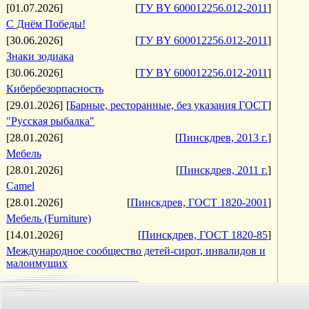
[01.07.2026]
[
ТУ BY 600012256.012-2011
]
С Днём Победы!
[30.06.2026]
[
ТУ BY 600012256.012-2011
]
Знаки зодиака
[30.06.2026]
[
ТУ BY 600012256.012-2011
]
Кибербезорпасность
[29.01.2026]
[
Барные, ресторанные, без указания ГОСТ
]
"Русская рыбалка"
[28.01.2026]
[
Пинскдрев, 2013 г.
]
Мебель
[28.01.2026]
[
Пинскдрев, 2011 г.
]
Camel
[28.01.2026]
[
Пинскдрев, ГОСТ 1820-2001
]
Мебель (Furniture)
[14.01.2026]
[
Пинскдрев, ГОСТ 1820-85
]
Международное сообщество детей-сирот, инвалидов и
малоимущих