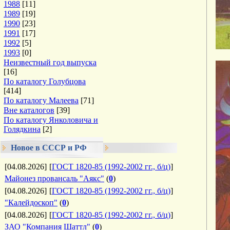
1988
[11]
1989
[19]
1990
[23]
1991
[17]
1992
[5]
1993
[0]
Неизвестный год выпуска
[16]
По каталогу Голубцова
[414]
По каталогу Малеева
[71]
Вне каталогов
[39]
По каталогу Янколовича и
Голядкина
[2]
Новое в СССР и РФ
[04.08.2026]
[
ГОСТ 1820-85 (1992-2002 гг., б/ц)
]
Майонез провансаль "Аякс"
(
0
)
[04.08.2026]
[
ГОСТ 1820-85 (1992-2002 гг., б/ц)
]
"Калейдоскоп"
(
0
)
[04.08.2026]
[
ГОСТ 1820-85 (1992-2002 гг., б/ц)
]
ЗАО "Компания Шаттл"
(
0
)