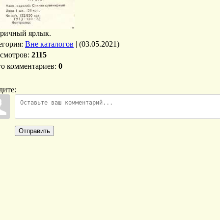
ричный ярлык.
егория
:
Вне каталогов
|
(03.05.2021)
смотров
:
2115
го комментариев
:
0
дите:
Отправить