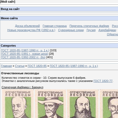
[
Мой сайт
]
Вход на сайт
Меню сайта
Доска объявлений
Главная страница
Перечень спичечных фабрик
Росс
Новые производства РФ (1992-н.в.)
Сувенирные серии
Грузия
Азербайджан
Обратна
Categories
ГОСТ 1820-85 (1987-1990 гг., ц. 1 к.)
[103]
ГОСТ 1820-85 (1991 г., новая цена)
[28]
ГОСТ 1820-85 (1992-2002 гг., б/ц)
[401]
Главная
»
Статьи
»
ГОСТ 1820-85
»
ГОСТ 1820-85 (1987-1990 гг., ц. 1 к.)
Отечественные лесоводы
Количество этикеток в серии - 10. Серию выпускали 6 фабрик.
Этикетки с аналогичным рисунком выпускались также с указанием
ГОСТ 1820-77
.
Спичечная фабрика г. Барнаул