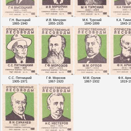
Г.Н. Высоцкий
И.В. Мичурин
М.К. Турский
К.А. Тим
1865-1940
1855-1935
1840-1899
1843-1
С.С. Пятницкий
Г.Ф. Морозов
М.М. Орлов
Ф.К. Арн
1905-1971
1867-1920
1867-1932
1819-1