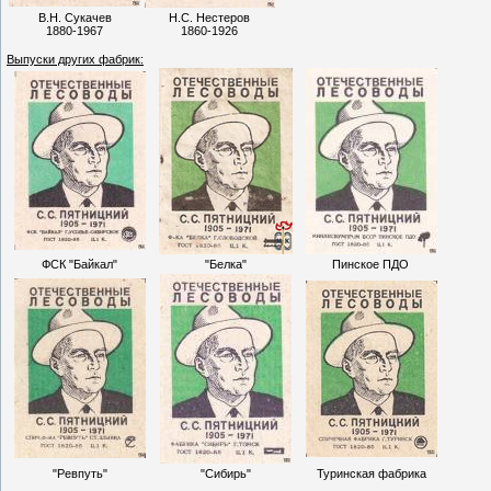
В.Н. Сукачев
Н.С. Нестеров
1880-1967
1860-1926
Выпуски других фабрик:
ФСК "Байкал"
"Белка"
Пинское ПДО
"Ревпуть"
"Сибирь"
Туринская фабрика