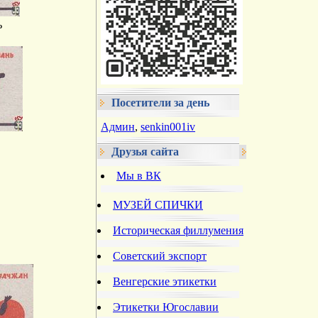
ь
Посетители за день
Админ
,
senkin001iv
Друзья сайта
Мы в ВК
МУЗЕЙ СПИЧКИ
Историческая филлумения
Советский экспорт
Венгерские этикетки
Этикетки Югославии