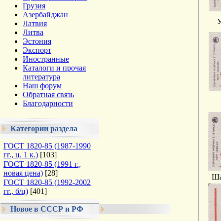
Грузия
Азербайджан
У
Латвия
Литва
Эстония
Экспорт
Иностранные
Каталоги и прочая
литература
Наш форум
Обратная связь
Благодарности
Категории раздела
ГОСТ 1820-85 (1987-1990
гг., ц. 1 к.)
[103]
ГОСТ 1820-85 (1991 г.,
новая цена)
[28]
Ша
ГОСТ 1820-85 (1992-2002
гг., б/ц)
[401]
Новое в СССР и РФ