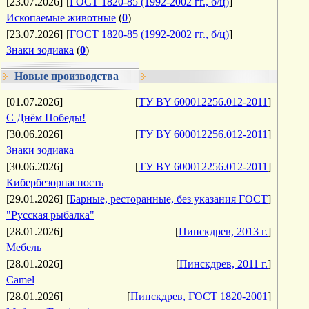
[23.07.2026]
[
ГОСТ 1820-85 (1992-2002 гг., б/ц)
]
Ископаемые животные
(
0
)
[23.07.2026]
[
ГОСТ 1820-85 (1992-2002 гг., б/ц)
]
Знаки зодиака
(
0
)
Новые производства
[01.07.2026]
[
ТУ BY 600012256.012-2011
]
С Днём Победы!
[30.06.2026]
[
ТУ BY 600012256.012-2011
]
Знаки зодиака
[30.06.2026]
[
ТУ BY 600012256.012-2011
]
Кибербезорпасность
[29.01.2026]
[
Барные, ресторанные, без указания ГОСТ
]
"Русская рыбалка"
[28.01.2026]
[
Пинскдрев, 2013 г.
]
Мебель
[28.01.2026]
[
Пинскдрев, 2011 г.
]
Camel
[28.01.2026]
[
Пинскдрев, ГОСТ 1820-2001
]