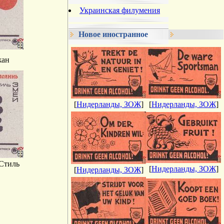
Украинская филумения
Новое иностранное
жан
[
Нидерланды, ЗОЖ
]
[
Нидерланды, ЗОЖ
]
Стиль
[
Нидерланды, ЗОЖ
]
[
Нидерланды, ЗОЖ
]