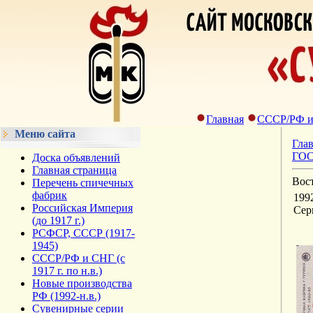
Главная
СССР/РФ и С
Меню сайта
Гла
ГОСТ
Доска объявлений
Главная страница
Вост
Перечень спичечных
фабрик
1992
Российская Империя
Сер
(до 1917 г.)
РСФСР, СССР (1917-
1945)
СССР/РФ и СНГ (с
1917 г. по н.в.)
Новые производства
РФ (1992-н.в.)
Сувенирные серии