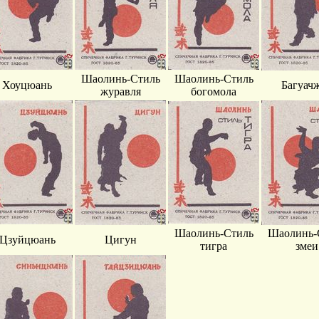
Шаолинь-Стиль
Шаолинь-Стиль
Хоуцюань
Багуач
журавля
богомола
Шаолинь-Стиль
Шаолинь-
Цзуйцюань
Цигун
тигра
змеи