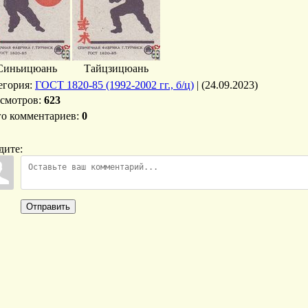
Синьицюань
Тайцзицюань
егория
:
ГОСТ 1820-85 (1992-2002 гг., б/ц)
|
(24.09.2023)
смотров
:
623
го комментариев
:
0
дите:
Отправить