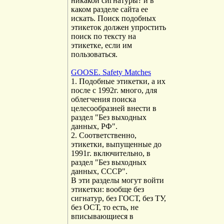
никакой сигнатуры? и в
каком разделе сайта ее
искать. Поиск подобных
этикеток должен упростить
поиск по тексту на
этикетке, если им
пользоваться.
GOOSE. Safety Matches
1. Подобные этикетки, а их
после с 1992г. много, для
облегчения поиска
целесообразней внести в
раздел "Без выходных
данных, РФ".
2. Соответственно,
этикетки, выпущенные до
1991г. включительно, в
раздел "Без выходных
данных, СССР".
В эти разделы могут войти
этикетки: вообще без
сигнатур, без ГОСТ, без ТУ,
без ОСТ, то есть, не
вписывающиеся в