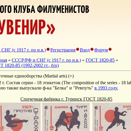
НГ (с 1917 г. по н.в.)
Регистрация
Вход
Форум
вная
»
СССР/РФ и СНГ (с 1917 г. по н.в.)
»
ГОСТ 1820-85
»
 1820-85 (1992-2002 гг., б/ц)
очные единоборства (Martial arts) (+)
 г. Состав серии - 18 этикеток (The composition of the series - 18 la
ию также выпускали ф-ка "Белка" и "Ревпуть"
в 1993 году.
Спичечная фабрика г. Туринск ГОСТ 1820-85