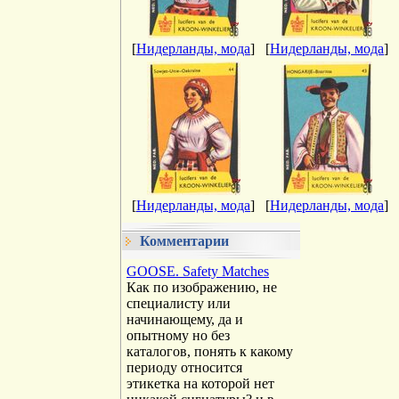
[
Нидерланды, мода
]
[
Нидерланды, мода
]
[
Нидерланды, мода
]
[
Нидерланды, мода
]
Комментарии
GOOSE. Safety Matches
Как по изображению, не
специалисту или
начинающему, да и
опытному но без
каталогов, понять к какому
периоду относится
этикетка на которой нет