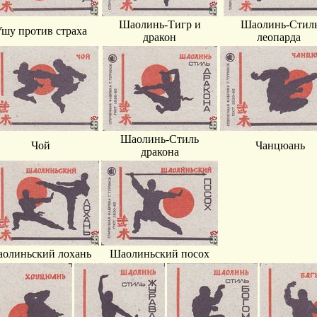
Шаолинь-Тигр и
Шаолинь-Стил
шу против страха
дракон
леопарда
Шаолинь-Стиль
Чой
Чанцюань
дракона
олиньский лохань
Шаолиньский посох