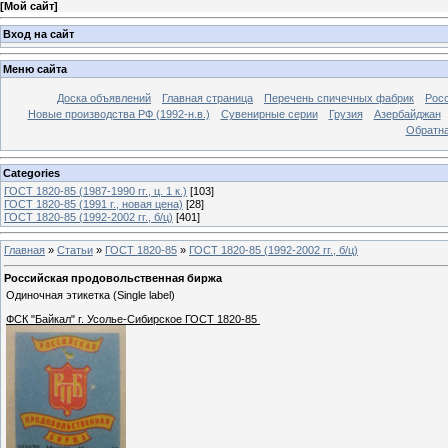
[
Мой сайт
]
Вход на сайт
Меню сайта
Доска объявлений
Главная страница
Перечень спичечных фабрик
Росс
Новые производства РФ (1992-н.в.)
Сувенирные серии
Грузия
Азербайджан
Обратна
Categories
ГОСТ 1820-85 (1987-1990 гг., ц. 1 к.)
[103]
ГОСТ 1820-85 (1991 г., новая цена)
[28]
ГОСТ 1820-85 (1992-2002 гг., б/ц)
[401]
Главная
»
Статьи
»
ГОСТ 1820-85
»
ГОСТ 1820-85 (1992-2002 гг., б/ц)
Российская продовольственная биржа
Одиночная этикетка (Single label)
ФСК "Байкал" г. Усолье-Сибирское ГОСТ 1820-85