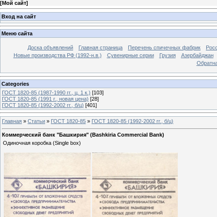
[
Мой сайт
]
Вход на сайт
Меню сайта
Доска объявлений
Главная страница
Перечень спичечных фабрик
Росс
Новые производства РФ (1992-н.в.)
Сувенирные серии
Грузия
Азербайджан
Обратна
Categories
ГОСТ 1820-85 (1987-1990 гг., ц. 1 к.)
[103]
ГОСТ 1820-85 (1991 г., новая цена)
[28]
ГОСТ 1820-85 (1992-2002 гг., б/ц)
[401]
Главная
»
Статьи
»
ГОСТ 1820-85
»
ГОСТ 1820-85 (1992-2002 гг., б/ц)
Коммерческий банк "Башкирия" (Bashkiria Commercial Bank)
Одиночная коробка (Single box)