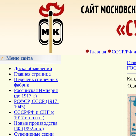
Главная
СССР/РФ и С
Меню сайта
Гла
ГОСТ
Доска объявлений
Главная страница
Кан
Перечень спичечных
фабрик
Оди
Российская Империя
(до 1917 г.)
РСФСР, СССР (1917-
1945)
СССР/РФ и СНГ (с
1917 г. по н.в.)
Новые производства
РФ (1992-н.в.)
Сувенирные серии