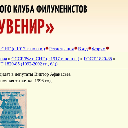
НГ (с 1917 г. по н.в.)
Регистрация
Вход
Форум
вная
»
СССР/РФ и СНГ (с 1917 г. по н.в.)
»
ГОСТ 1820-85
»
 1820-85 (1992-2002 гг., б/ц)
дидат в депутаты Виктор Афанасьев
ночная этикетка. 1996 год.