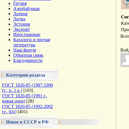
Грузия
Азербайджан
Латвия
Сиг
Литва
Кат
Эстония
Экспорт
Про
Иностранные
Все
Каталоги и прочая
литература
Наш форум
Вой
Обратная связь
Благодарности
Категории раздела
ГОСТ 1820-85 (1987-1990
гг., ц. 1 к.)
[103]
ГОСТ 1820-85 (1991 г.,
новая цена)
[28]
ГОСТ 1820-85 (1992-2002
гг., б/ц)
[401]
Новое в СССР и РФ