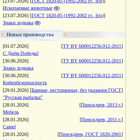
[23.07.2026]
[
ГОСТ 1820-85 (1992-2002 гг., б/ц)
]
Ископаемые животные
(
0
)
[23.07.2026]
[
ГОСТ 1820-85 (1992-2002 гг., б/ц)
]
Знаки зодиака
(
0
)
Новые производства
[01.07.2026]
[
ТУ BY 600012256.012-2011
]
С Днём Победы!
[30.06.2026]
[
ТУ BY 600012256.012-2011
]
Знаки зодиака
[30.06.2026]
[
ТУ BY 600012256.012-2011
]
Кибербезорпасность
[29.01.2026]
[
Барные, ресторанные, без указания ГОСТ
]
"Русская рыбалка"
[28.01.2026]
[
Пинскдрев, 2013 г.
]
Мебель
[28.01.2026]
[
Пинскдрев, 2011 г.
]
Camel
[28.01.2026]
[
Пинскдрев, ГОСТ 1820-2001
]