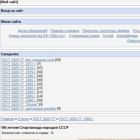
[
Мой сайт
]
Вход на сайт
Меню сайта
Доска объявлений
Главная страница
Перечень спичечных фабрик
Росс
Новые производства РФ (1992-н.в.)
Сувенирные серии
Грузия
Азербайджан
Обратна
Categories
ГОСТ 1820-77, без указания года
[20]
ГОСТ 1820-77, 1977 г.
[7]
ГОСТ 1820-77, 1978 г.
[47]
ГОСТ 1820-77, 1979 г.
[32]
ГОСТ 1820-77, 1980 г.
[36]
ГОСТ 1820-77, 1981 г.
[30]
ГОСТ 1820-77, 1982 г.
[32]
ГОСТ 1820-77, 1983 г.
[27]
ГОСТ 1820-77, 1984 г.
[27]
ГОСТ 1820-77, 1985 г.
[14]
ГОСТ 1820-77, 1986 г.
[20]
ГОСТ 1820-77, "Искра"
[0]
ГОСТ 1820-77, картонные коробки
[9]
Главная
»
Статьи
»
ГОСТ 1820-77
»
ГОСТ 1820-77, 1983 г.
VIII летняя Спартакиада народов СССР
Количество этикеток в серии - 9.