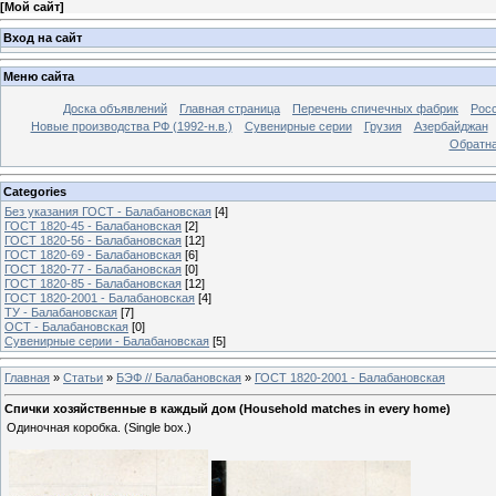
[
Мой сайт
]
Вход на сайт
Меню сайта
Доска объявлений
Главная страница
Перечень спичечных фабрик
Росс
Новые производства РФ (1992-н.в.)
Сувенирные серии
Грузия
Азербайджан
Обратна
Categories
Без указания ГОСТ - Балабановская
[4]
ГОСТ 1820-45 - Балабановская
[2]
ГОСТ 1820-56 - Балабановская
[12]
ГОСТ 1820-69 - Балабановская
[6]
ГОСТ 1820-77 - Балабановская
[0]
ГОСТ 1820-85 - Балабановская
[12]
ГОСТ 1820-2001 - Балабановская
[4]
ТУ - Балабановская
[7]
ОСТ - Балабановская
[0]
Сувенирные серии - Балабановская
[5]
Главная
»
Статьи
»
БЭФ // Балабановская
»
ГОСТ 1820-2001 - Балабановская
Спички хозяйственные в каждый дом (Household matches in every home)
Одиночная коробка. (Single box.)