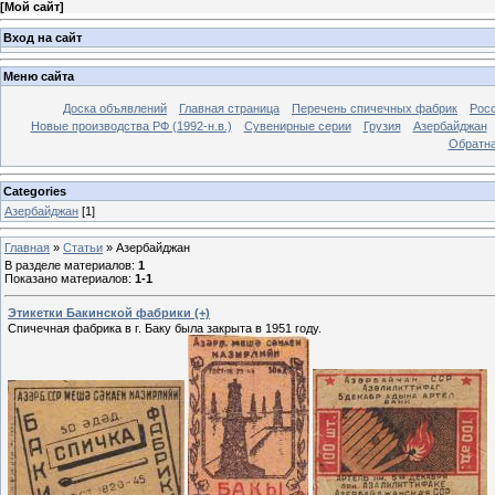
[
Мой сайт
]
Вход на сайт
Меню сайта
Доска объявлений
Главная страница
Перечень спичечных фабрик
Росс
Новые производства РФ (1992-н.в.)
Сувенирные серии
Грузия
Азербайджан
Обратна
Categories
Азербайджан
[1]
Главная
»
Статьи
»
Азербайджан
В разделе материалов
:
1
Показано материалов
:
1-1
Этикетки Бакинской фабрики (+)
Спичечная фабрика в г. Баку была закрыта в 1951 году.