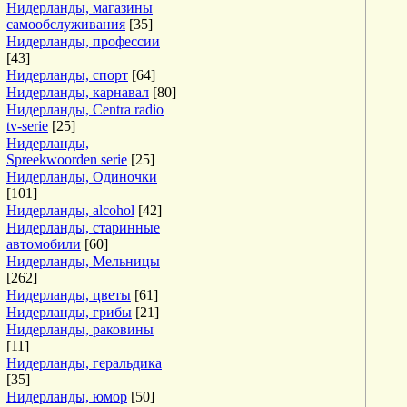
Нидерланды, магазины
самообслуживания
[35]
Нидерланды, профессии
[43]
Нидерланды, спорт
[64]
Нидерланды, карнавал
[80]
Нидерланды, Centra radio
tv-serie
[25]
Нидерланды,
Spreekwoorden serie
[25]
Нидерланды, Одиночки
[101]
Нидерланды, alcohol
[42]
Нидерланды, старинные
автомобили
[60]
Нидерланды, Мельницы
[262]
Нидерланды, цветы
[61]
Нидерланды, грибы
[21]
Нидерланды, раковины
[11]
Нидерланды, геральдика
[35]
Нидерланды, юмор
[50]