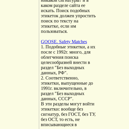
никакой сигнатуры? и в
каком разделе сайта ее
искать. Поиск подобных
этикеток должен упростить
поиск по тексту на
этикетке, если им
пользоваться.
GOOSE. Safety Matches
1. Подобные этикетки, а их
после с 1992г. много, для
облегчения поиска
целесообразней внести в
раздел "Без выходных
данных, РФ".
2. Соответственно,
этикетки, выпущенные до
1991г. включительно, в
раздел "Без выходных
данных, СССР".
В эти разделы могут войти
этикетки: вообще без
сигнатур, без ГОСТ, без ТУ,
без ОСТ, то есть, не
вписывающиеся в