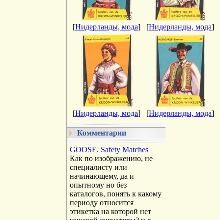
[
Нидерланды, мода
]
[
Нидерланды, мода
]
[
Нидерланды, мода
]
[
Нидерланды, мода
]
Комментарии
GOOSE. Safety Matches
Как по изображению, не
специалисту или
начинающему, да и
опытному но без
каталогов, понять к какому
периоду относится
этикетка на которой нет