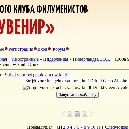
ые
Регистрация
Вход
Форум
вная
»
Иностранные
»
Нидерланды
»
Нидерланды, ЗОЖ
» 1000a St
k van uw kind! Drinkt
ги:
Strijdt voor het geluk van uw kind!
|
Strijdt voor het geluk van uw kind! Drinkt Geen Alcohol
« Предыдущая
| [
1
]
2
3
4
5
6
7
8
9
10
11
|
Следующая