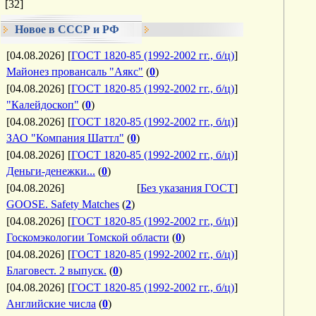
[32]
Новое в СССР и РФ
[04.08.2026]
[
ГОСТ 1820-85 (1992-2002 гг., б/ц)
]
Майонез провансаль "Аякс"
(
0
)
[04.08.2026]
[
ГОСТ 1820-85 (1992-2002 гг., б/ц)
]
"Калейдоскоп"
(
0
)
[04.08.2026]
[
ГОСТ 1820-85 (1992-2002 гг., б/ц)
]
ЗАО "Компания Шаттл"
(
0
)
[04.08.2026]
[
ГОСТ 1820-85 (1992-2002 гг., б/ц)
]
Деньги-денежки...
(
0
)
[04.08.2026]
[
Без указания ГОСТ
]
GOOSE. Safety Matches
(
2
)
[04.08.2026]
[
ГОСТ 1820-85 (1992-2002 гг., б/ц)
]
Госкомэкологии Томской области
(
0
)
[04.08.2026]
[
ГОСТ 1820-85 (1992-2002 гг., б/ц)
]
Благовест. 2 выпуск.
(
0
)
[04.08.2026]
[
ГОСТ 1820-85 (1992-2002 гг., б/ц)
]
Английские числа
(
0
)