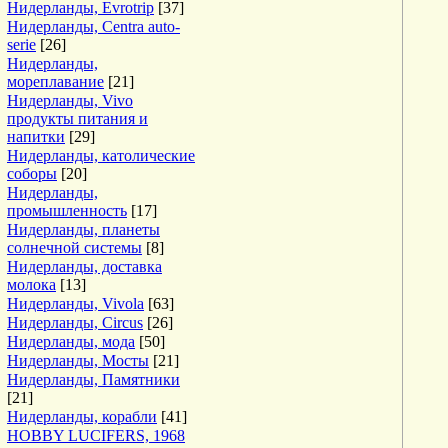
Нидерланды, Evrotrip
[37]
Нидерланды, Centra auto-
serie
[26]
Нидерланды,
мореплавание
[21]
Нидерланды, Vivo
продукты питания и
напитки
[29]
Нидерланды, католические
соборы
[20]
Нидерланды,
промышленность
[17]
Нидерланды, планеты
солнечной системы
[8]
Нидерланды, доставка
молока
[13]
Нидерланды, Vivola
[63]
Нидерланды, Circus
[26]
Нидерланды, мода
[50]
Нидерланды, Мосты
[21]
Нидерланды, Памятники
[21]
Нидерланды, корабли
[41]
HOBBY LUCIFERS, 1968