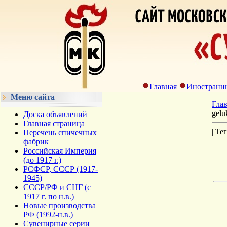
Главная
Иностранн
Меню сайта
Гла
gelu
Доска объявлений
Главная страница
| Те
Перечень спичечных
фабрик
Российская Империя
(до 1917 г.)
РСФСР, СССР (1917-
1945)
СССР/РФ и СНГ (с
1917 г. по н.в.)
Новые производства
РФ (1992-н.в.)
Сувенирные серии