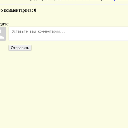
го комментариев
:
0
дите:
Отправить