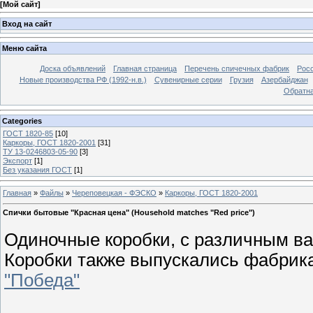
[
Мой сайт
]
Вход на сайт
Меню сайта
Доска объявлений
Главная страница
Перечень спичечных фабрик
Росс
Новые производства РФ (1992-н.в.)
Сувенирные серии
Грузия
Азербайджан
Обратна
Categories
ГОСТ 1820-85
[10]
Каркоры, ГОСТ 1820-2001
[31]
ТУ 13-0246803-05-90
[3]
Экспорт
[1]
Без указания ГОСТ
[1]
Главная
»
Файлы
»
Череповецкая - ФЭСКО
»
Каркоры, ГОСТ 1820-2001
Спички бытовые "Красная цена" (Household matches "Red price")
Одиночные коробки, с различным в
Коробки также выпускались фабри
"Победа"