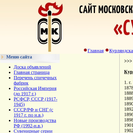
Главная
Курляндска
Меню сайта
>>
Доска объявлений
Кур
Главная страница
Перечень спичечных
1. г
фабрик
187
Российская Империя
188
(до 1917 г.)
1889
РСФСР, СССР (1917-
1890
1945)
189
СССР/РФ и СНГ (с
1896
1917 г. по н.в.)
1898
Новые производства
190
РФ (1992-н.в.)
1902
Сувенирные серии