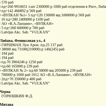
 570 раб
 пд=260 9916651 т.шт 2300000 р 1000 раб отделения в Риге, Либ
 пд=142 466892 р 569 раб
0 «ВУЛКАН №1» 5 пд=120 150000 ящ 1000000 р 569 раб
 10 пд=280 2400000 р 1100 раб
2 АО «В.А.Лапшин», «ВУЛКАН»
 5 пд=260 600000 р 700 раб
 Latvijas Akc. Sab. “VULKAN”
. Либава, Фениксовая ул., 4
8 ГИРШМАН Луи Арон. пд-25 137 раб
 38000 ящ 73100(210000) р 140(245) раб
 194 раб
 194 раб
 пд-70 3904246 р 1250 раб
 пд-60 165000 р 239 раб
0 «ВУЛКАН № 2» пд-60 58000 ящ 205000 р 239 раб
1 700000 р 1000 раб 1912 АО «В.А.Лапшин», «ВУЛКАН»
 2пд=70 350000 р 400 раб
 Latvijas Akc. Sab. “VULKAN”
. Черна
1 ГОРЮШКИН Ф.Д.
. Митава