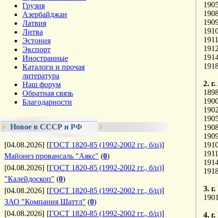
1905
Грузия
1908
Азербайджан
1909
Латвия
191
Литва
1911
Эстония
191
Экспорт
1914
Иностранные
1918
Каталоги и прочая
литература
2. г
Наш форум
189
Обратная связь
1900
Благодарности
1902
1905
Новое в СССР и РФ
1908
1909
[04.08.2026]
[
ГОСТ 1820-85 (1992-2002 гг., б/ц)
]
191
191
Майонез провансаль "Аякс"
(
0
)
1914
[04.08.2026]
[
ГОСТ 1820-85 (1992-2002 гг., б/ц)
]
1918
"Калейдоскоп"
(
0
)
3. г
[04.08.2026]
[
ГОСТ 1820-85 (1992-2002 гг., б/ц)
]
190
ЗАО "Компания Шаттл"
(
0
)
[04.08.2026]
[
ГОСТ 1820-85 (1992-2002 гг., б/ц)
]
4. г