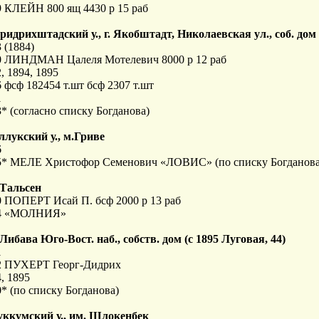
9 КЛЕЙН 800 ящ 4430 р 15 раб
Фридрихштадский у., г. Якобштадт, Николаевская ул., соб. до
 (1884)
0 ЛИНДМАН Цалеля Мотелевич 8000 р 12 раб
, 1894, 1895
 фсф 182454 т.шт бсф 2307 т.шт
1
* (согласно списку Богданова)
ллукский у., м.Гриве
6
5* МЕЛЕ Христофор Семенович «ЛОВИС» (по списку Богданова
. Тальсен
0 ПОПЕРТ Исай П. бсф 2000 р 13 раб
4 «МОЛНИЯ»
. Либава Юго-Вост. наб., собств. дом (с 1895 Луговая, 44)
1
2 ПУХЕРТ Георг-Дидрих
, 1895
* (по списку Богданова)
Туккумский у., им. Шлокенбек