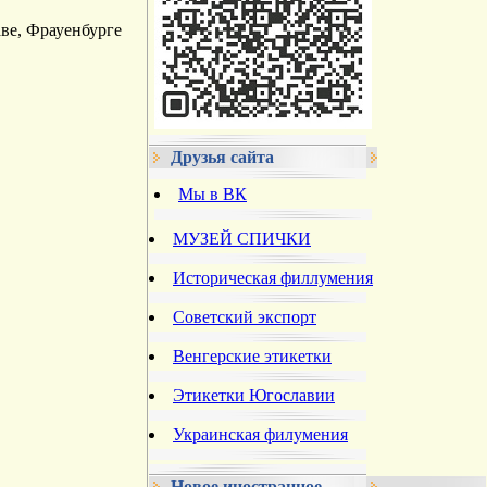
аве, Фрауенбурге
Друзья сайта
Мы в ВК
МУЗЕЙ СПИЧКИ
Историческая филлумения
Советский экспорт
Венгерские этикетки
Этикетки Югославии
Украинская филумения
Новое иностранное