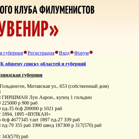
я губерния
Регистрация
Вход
Форум
>
К общему списку областей и губерний
ляндская губерния
. Гольдинген, Митавская ул., 653 (собственный дом)
8
8 ГИРШМАН Луи Аарон., купец 1 гильдии
 225000 р 900 раб
 пд-35 бсф 200000 р 1021 раб
2 1894, 1895 «ВУЛКАН»
 бсф 4677345 т.шт 1897 пд-27 ЗЗ9 раб
 пд-79 355 раб 1900 швед 187З00 р 317(570) раб
1
 343(570) раб