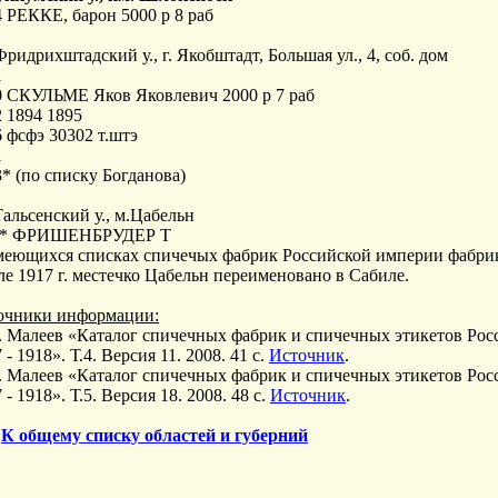
 РЕККЕ, барон 5000 р 8 раб
Фридрихштадский у., г. Якобштадт, Большая ул., 4, соб. дом
1
0 СКУЛЬМЕ Яков Яковлевич 2000 р 7 раб
 1894 1895
 фсфэ 30302 т.штэ
1
 (по списку Богданова)​​​​​​​
Тальсенский у., м.Цабельн
?* ФРИШЕНБРУДЕР Т
меющихся списках спичечых фабрик Российской империи фабрика
е 1917 г. местечко Цабельн переименовано в Сабиле.
очники информации:
А. Малеев «Каталог спичечных фабрик и спичечных этикетов Ро
 - 1918». Т.4. Версия 11. 2008. 41 с.
Источник
.
А. Малеев «Каталог спичечных фабрик и спичечных этикетов Ро
 - 1918». Т.5. Версия 18. 2008. 48 с.
Источник
.
>
К общему списку областей и губерний