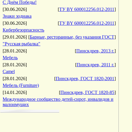
С Днём Победы!
[30.06.2026]
[
ТУ BY 600012256.012-2011
]
Знаки зодиака
[30.06.2026]
[
ТУ BY 600012256.012-2011
]
Кибербезорпасность
[29.01.2026]
[
Барные, ресторанные, без указания ГОСТ
]
"Русская рыбалка"
[28.01.2026]
[
Пинскдрев, 2013 г.
]
Мебель
[28.01.2026]
[
Пинскдрев, 2011 г.
]
Camel
[28.01.2026]
[
Пинскдрев, ГОСТ 1820-2001
]
Мебель (Furniture)
[14.01.2026]
[
Пинскдрев, ГОСТ 1820-85
]
Международное сообщество детей-сирот, инвалидов и
малоимущих